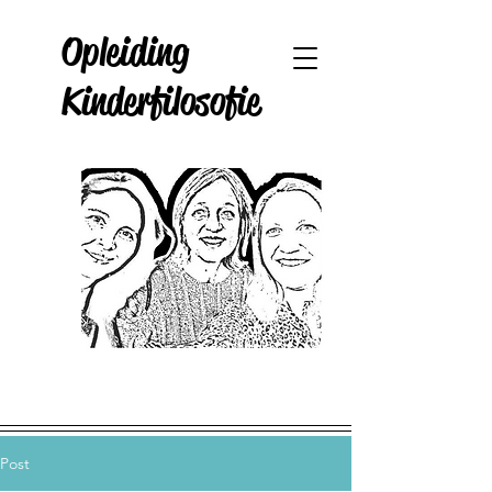
Opleiding
Kinderfilosofie
Post