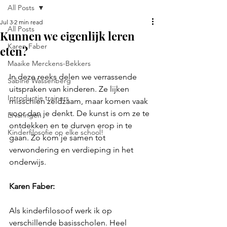
All Posts
Jul 3
2 min read
All Posts
Kunnen we eigenlijk leren
Karen Faber
eten?
Maaike Merckens-Bekkers
In deze reeks delen we verrassende 
Sabine Wassenberg
uitspraken van kinderen. Ze lijken 
Introductie trainers
misschien zeldzaam, maar komen vaak 
voor dan je denkt. De kunst is om ze te 
Ervaringen
ontdekken en te durven erop in te 
Kinderfilosofie op elke school!
gaan. Zo kom je samen tot 
verwondering en verdieping in het 
onderwijs.
Karen Faber: 
Als kinderfilosoof werk ik op 
verschillende basisscholen. Heel 