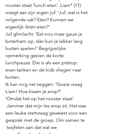
rooster staat ‘lunch eten’. Liam* (11) 
vraagt aan zijn eigen juf: ‘Juf, wat is het 
volgende vak? Eten? Kunnen we 
eigenlijk 
leren
 eten?’ 
Juf glimlacht: ‘Eet nou maar gauw je 
boterham op, dan kun je lekker lang 
buiten spelen!’ Begrijpelijke 
opmerking gezien de korte 
lunchpauze. Die
 is als een pitstop: 
even tanken en de kids vliegen naar 
buiten.
Ik kan nog net zeggen: ‘Goeie vraag 
Liam! Hoe kwam je erop?’ 
‘Omdat het op het rooster staat’. 
 Jammer dat mijn les erop zit. Het was 
een leuke startvraag geweest voor een 
gesprek met de groep. 
Om samen te 
 twijfelen aan dat wat we 