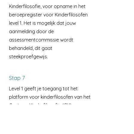
Kinderfilosofie, voor opname in het
beroepregister voor Kinderfilosofen
level 1. Het is mogelijk dat jouw
aanmelding door de
assessmentcommissie wordt
behandeld, dit gaat
steekproefgewijs.
Stap 7
Level 1 geeft je toegang tot het
platform voor kinderfilosofen van het
Centrum Kinderfilosofie
(CK) waar
jouw zelf ingestuurde profiel
vindbaar is voor opdrachtgevers. Bij
het CK kun je netwerkbijeenkomsten