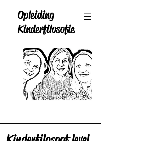
Opleiding
Kinderfilosofie
Kinderfilosoof level