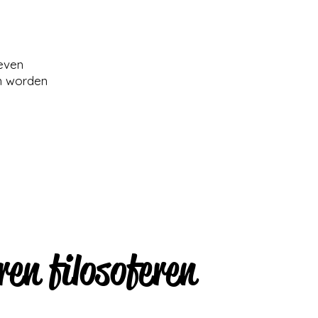
ieven
an worden
ren filosoferen