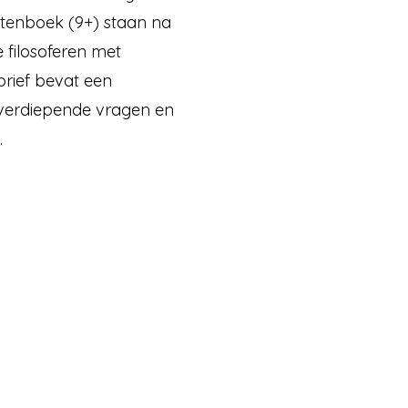
entenboek (9+) staan na
 filosoferen met
brief bevat een
n verdiepende vragen en
.