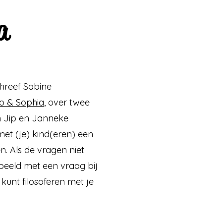
a
chreef Sabine
lo & Sophia
, over twee
n Jip en Janneke
met (je) kind(eren) een
n. Als de vragen niet
beeld met een vraag bij
 kunt filosoferen met je